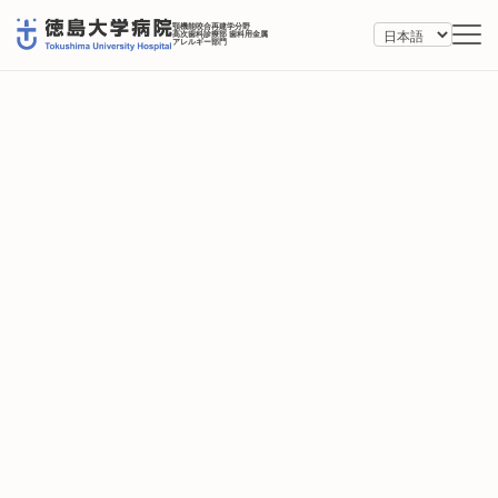
顎機能咬合再建学分野
高次歯科診療部 歯科用金属
アレルギー部門
令和7年度徳島大学病院治験貢献賞第1
位に選出されました
2025/03/06